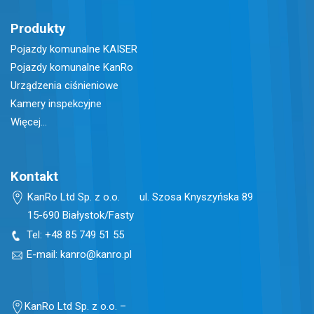
Produkty
Pojazdy komunalne KAISER
Pojazdy komunalne KanRo
Urządzenia ciśnieniowe
Kamery inspekcyjne
Więcej…
Kontakt
KanRo Ltd Sp. z o.o. ul. Szosa Knyszyńska 89
15-690 Białystok/Fasty
Tel:
+48 85 749 51 55
E-mail:
kanro@kanro.pl
KanRo Ltd Sp. z o.o. –