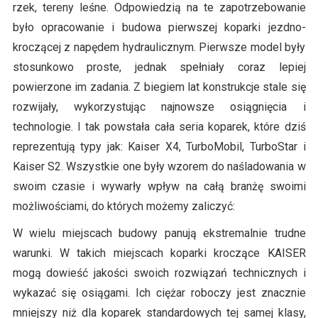
rzek, tereny leśne. Odpowiedzią na te zapotrzebowanie
było opracowanie i budowa pierwszej koparki jezdno-
kroczącej z napędem hydraulicznym. Pierwsze model były
stosunkowo proste, jednak spełniały coraz lepiej
powierzone im zadania. Z biegiem lat konstrukcje stale się
rozwijały, wykorzystując najnowsze osiągnięcia i
technologie. I tak powstała cała seria koparek, które dziś
reprezentują typy jak: Kaiser X4, TurboMobil, TurboStar i
Kaiser S2. Wszystkie one były wzorem do naśladowania w
swoim czasie i wywarły wpływ na całą branżę swoimi
możliwościami, do których możemy zaliczyć:
W wielu miejscach budowy panują ekstremalnie trudne
warunki. W takich miejscach koparki kroczące KAISER
mogą dowieść jakości swoich rozwiązań technicznych i
wykazać się osiągami. Ich ciężar roboczy jest znacznie
mniejszy niż dla koparek standardowych tej samej klasy,